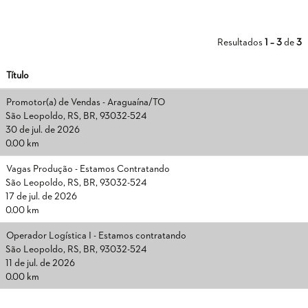
Resultados
1 – 3
de
3
Título
Promotor(a) de Vendas - Araguaína/TO
São Leopoldo, RS, BR, 93032-524
30 de jul. de 2026
0.00 km
Vagas Produção - Estamos Contratando
São Leopoldo, RS, BR, 93032-524
17 de jul. de 2026
0.00 km
Operador Logística I - Estamos contratando
São Leopoldo, RS, BR, 93032-524
11 de jul. de 2026
0.00 km