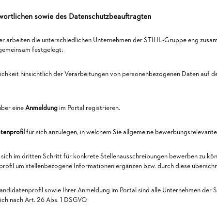
wortlichen sowie des Datenschutzbeauftragten
ter arbeiten die unterschiedlichen Unternehmen der STIHL-Gruppe eng zusa
gemeinsam festgelegt:
tlichkeit hinsichtlich der Verarbeitungen von personenbezogenen Daten auf d
über eine
Anmeldung
im Portal registrieren.
tenprofil
für sich anzulegen, in welchem Sie allgemeine bewerbungsrelevante 
m sich im dritten Schritt für konkrete Stellenausschreibungen bewerben zu kön
profil um stellenbezogene Informationen ergänzen bzw. durch diese überschr
Kandidatenprofil sowie Ihrer Anmeldung im Portal sind alle Unternehmen de
h nach Art. 26 Abs. 1 DSGVO.