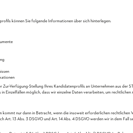
rofils können Sie folgende Informationen über sich hinterlegen:
kumente
ung
nissen
ikationen
r Zur-Verfügung-Stellung Ihres Kandidatenprofils an Unternehmen aus der 
 in Einzelfällen möglich, dass wir einzelne Daten verarbeiten, um rechtlich
 kommt nur dann in Betracht, wenn die insoweit erforderlichen rechtliche
ach Art. 13 Abs. 3 DSGVO und Art. 14 Abs. 4 DSGVO werden wir in dem Fall s